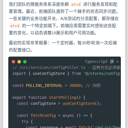
我们团队的微服务体系深度依赖
进行服务发现和配
etcd
置管理。最近，前端团队遇到了一个棘手的状态同步问题。
一些关键的业务功能开关、A/B测试的分流配置，都存储在
的一个特定前缀下。前端应用需要实时感知这些配
etcd
置的变化，以动态调整UI展示和用户可用功能。
最初的实现非常粗暴：一个定时器，每30秒轮询一次后端
的配置接口。
typescript
// /src/services/configPoller.ts - 这种方式必须被废
import
{
 useConfigStore 
}
from
'@/stores/config'
;
const
POLLING_INTERVAL
=
30000
;
// 30秒
export
function
startPolling
(
)
{
const
 configStore 
=
useConfigStore
(
)
;
const
fetchConfig
=
async
(
)
=>
{
try
{
const
 response 
=
await
fetch
(
'/api/v1/featur