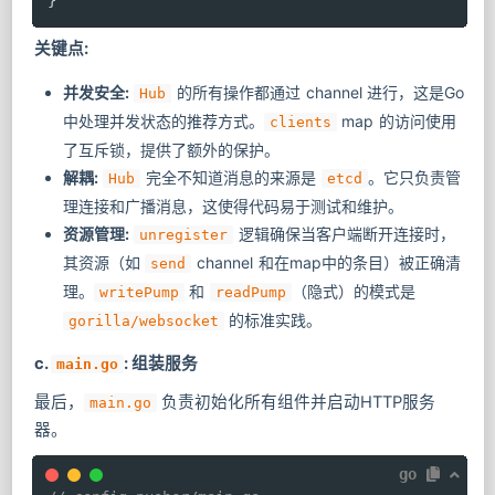
}
关键点:
并发安全:
的所有操作都通过 channel 进行，这是Go
Hub
中处理并发状态的推荐方式。
map 的访问使用
clients
了互斥锁，提供了额外的保护。
解耦:
完全不知道消息的来源是
。它只负责管
Hub
etcd
理连接和广播消息，这使得代码易于测试和维护。
资源管理:
逻辑确保当客户端断开连接时，
unregister
其资源（如
channel 和在map中的条目）被正确清
send
理。
和
（隐式）的模式是
writePump
readPump
的标准实践。
gorilla/websocket
c.
: 组装服务
main.go
最后，
负责初始化所有组件并启动HTTP服务
main.go
器。
go