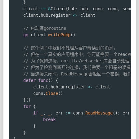
}
	client 
:=
&
Client
{
hub
:
 hub
,
 conn
:
 conn
,
 send
:
	client
.
hub
.
register 
<-
 client

// 启动写goroutine
go
 client
.
writePump
(
)
// 这个例子中我们不处理从客户端读到的消息，
// 但在一个真实的应用程序中，你可能需要一个readPump来
// 为了保持连接，gorilla/websocket库会自动处理ping
// 但为了检测到断开的连接，我们需要一个阻塞的读操作
// 当连接关闭时，ReadMessage会返回一个错误，我们
defer
func
(
)
{
		client
.
hub
.
unregister 
<-
 client

		conn
.
Close
(
)
}
(
)
for
{
if
_
,
_
,
 err 
:=
 conn
.
ReadMessage
(
)
;
 err 
!=
break
}
}