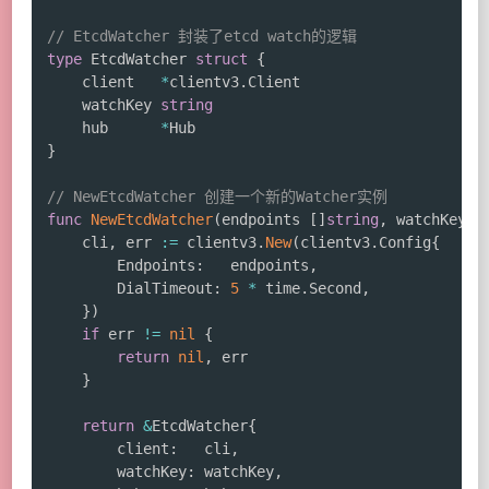
// EtcdWatcher 封装了etcd watch的逻辑
type
 EtcdWatcher 
struct
{
	client   
*
clientv3
.
Client

	watchKey 
string
	hub      
*
}
// NewEtcdWatcher 创建一个新的Watcher实例
func
NewEtcdWatcher
(
endpoints 
[
]
string
,
 watchKey 
s
	cli
,
 err 
:=
 clientv3
.
New
(
clientv3
.
Config
{
		Endpoints
:
   endpoints
,
		DialTimeout
:
5
*
 time
.
Second
,
}
)
if
 err 
!=
nil
{
return
nil
,
 err

}
return
&
EtcdWatcher
{
		client
:
   cli
,
		watchKey
:
 watchKey
,