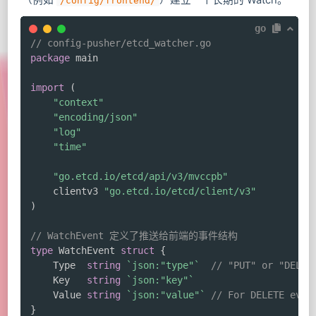
（例如
）建立一个长期的 Watch。
/config/frontend/
go
// config-pusher/etcd_watcher.go
package
 main

import
(
"context"
"encoding/json"
"log"
"time"
"go.etcd.io/etcd/api/v3/mvccpb"
	clientv3 
"go.etcd.io/etcd/client/v3"
)
// WatchEvent 定义了推送给前端的事件结构
type
 WatchEvent 
struct
{
	Type  
string
`json:"type"`
// "PUT" or "DELET
	Key   
string
`json:"key"`
	Value 
string
`json:"value"`
// For DELETE even
}