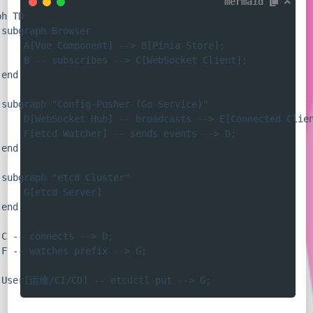
mermaid
h TD

subgraph Browser

     A[Vue Component] --> B[Pinia Store];

     B -- subscribes --> C[WebSocket Client];

end

 subgraph "Config-Pusher (Go Service)"

     D[WebSocket Hub] -- broadcasts --> E[Connected Clien
     F[etcd Watcher] -- sends events --> D;

end

 subgraph "etcd Cluster"

     G[etcd Server]

end

 C -- connects --> D;

 F -- watches prefix --> G;

 User[运维/CI/CD] -- etcdctl put --> G;