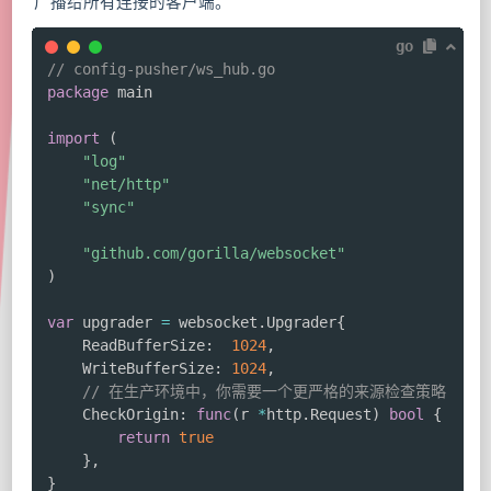
广播给所有连接的客户端。
go
// config-pusher/ws_hub.go
package
 main

import
(
"log"
"net/http"
"sync"
"github.com/gorilla/websocket"
)
var
 upgrader 
=
 websocket
.
Upgrader
{
	ReadBufferSize
:
1024
,
	WriteBufferSize
:
1024
,
// 在生产环境中，你需要一个更严格的来源检查策略
	CheckOrigin
:
func
(
r 
*
http
.
Request
)
bool
{
return
true
}
,
}