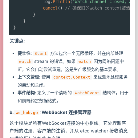
			log
.
Println
(
"Watch channel closed, att
cancel
(
)
// 确保旧的watch context被清理
}
}
}
关键点:
健壮性:
方法包含一个无限循环，并在内部处理
Start
stream 的错误。如果
因为网络问题中
watch
watch
断，它会自动尝试重建，这是生产级服务的基本要求。
上下文管理:
使用
来优雅地处理服务
context.Context
的启动和关闭。
事件结构:
定义了一个清晰的
结构体，用于
WatchEvent
和前端约定数据格式。
b.
: WebSocket 连接管理器
ws_hub.go
这个模块是所有WebSocket连接的中心枢纽。它处理新客
户端的注册、客户端的注销，并从 etcd watcher 接收消息