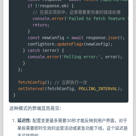
if
(
!
response
.
ok
)
{
// 在真实项目中，这里需要更完善的错误处理
console
.
error
(
'Failed to fetch feature fla
return
;
}
const
 newConfig 
=
await
 response
.
json
(
)
;
      configStore
.
updateFlags
(
newConfig
)
;
}
catch
(
error
)
{
console
.
error
(
'Polling error:'
,
 error
)
;
}
}
;
fetchConfig
(
)
;
// 立即执行一次
setInterval
(
fetchConfig
,
POLLING_INTERVAL
)
;
}
这种模式的弊端显而易见：
延迟性:
配置变更最多需要30秒才能反映到用户界面，对于
某些需要即时生效的运营活动或紧急功能下线，这个延迟是
不可接受的。