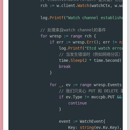
			rch 
:=
 w
.
client
.
Watch
(
watchCtx
,
 w
.
watc
			log
.
Printf
(
"Watch channel established 
// 处理来自watch channel的事件
for
 wresp 
:=
range
 rch 
{
if
 err 
:=
 wresp
.
Err
(
)
;
 err 
!=
nil
					log
.
Printf
(
"Etcd watch error: 
// 当发生错误时（例如网络分区），跳
					time
.
Sleep
(
2
*
 time
.
Second
)
break
}
for
_
,
 ev 
:=
range
 wresp
.
Events 
{
// 我们只关心 PUT 和 DELETE 事件
if
 ev
.
Type 
!=
 mvccpb
.
PUT 
&&
 ev
continue
}
					event 
:=
 WatchEvent
{
						Key
:
string
(
ev
.
Kv
.
Key
)
,