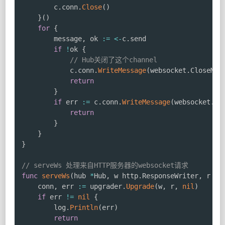
		c
.
conn
.
Close
(
)
}
(
)
for
{
		message
,
 ok 
:=
<-
c
.
send

if
!
ok 
{
// Hub关闭了这个channel
			c
.
conn
.
WriteMessage
(
websocket
.
CloseMes
return
}
if
 err 
:=
 c
.
conn
.
WriteMessage
(
websocket
.
Te
return
}
}
}
// serveWs 处理来自HTTP服务器的websocket请求
func
serveWs
(
hub 
*
Hub
,
 w http
.
ResponseWriter
,
 r 
*
h
	conn
,
 err 
:=
 upgrader
.
Upgrade
(
w
,
 r
,
nil
)
if
 err 
!=
nil
{
		log
.
Println
(
err
)
return