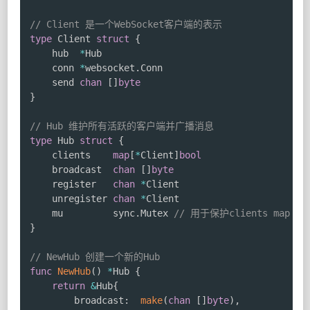
// Client 是一个WebSocket客户端的表示
type
 Client 
struct
{
	hub  
*
Hub

	conn 
*
websocket
.
Conn

	send 
chan
[
]
byte
}
// Hub 维护所有活跃的客户端并广播消息
type
 Hub 
struct
{
	clients    
map
[
*
Client
]
bool
	broadcast  
chan
[
]
byte
	register   
chan
*
Client

	unregister 
chan
*
Client

	mu         sync
.
Mutex 
// 用于保护clients map
}
// NewHub 创建一个新的Hub
func
NewHub
(
)
*
Hub 
{
return
&
Hub
{
		broadcast
:
make
(
chan
[
]
byte
)
,