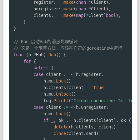
		register
:
make
(
chan
*
Client
)
,
		unregister
:
make
(
chan
*
Client
)
,
		clients
:
make
(
map
[
*
Client
]
bool
)
,
}
}
// Run 启动Hub的消息处理循环
// 这是一个阻塞方法，应该在自己的goroutine中运行
func
(
h 
*
Hub
)
Run
(
)
{
for
{
select
{
case
 client 
:=
<-
h
.
register
:
			h
.
mu
.
Lock
(
)
			h
.
clients
[
client
]
=
true
			h
.
mu
.
Unlock
(
)
			log
.
Printf
(
"Client connected: %s. Tota
case
 client 
:=
<-
h
.
unregister
:
			h
.
mu
.
Lock
(
)
if
_
,
 ok 
:=
 h
.
clients
[
client
]
;
 ok 
{
delete
(
h
.
clients
,
 client
)
close
(
client
.
send
)