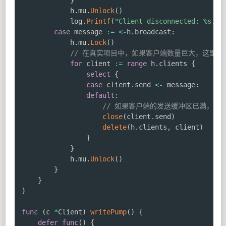
}
			h
.
mu
.
Unlock
(
)
			log
.
Printf
(
"Client disconnected: %s. T
case
 message 
:=
<-
h
.
broadcast
:
			h
.
mu
.
Lock
(
)
// 在真实项目中，如果客户端数量巨大，这里的
for
 client 
:=
range
 h
.
clients 
{
select
{
case
 client
.
send 
<-
 message
:
default
:
// 如果客户端的发送缓冲区已满，则
close
(
client
.
send
)
delete
(
h
.
clients
,
 client
)
}
}
			h
.
mu
.
Unlock
(
)
}
}
}
func
(
c 
*
Client
)
writePump
(
)
{
defer
func
(
)
{