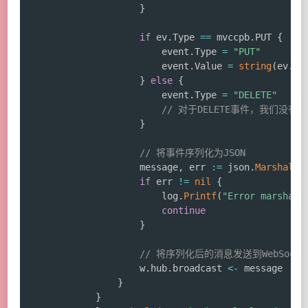
}
if
 ev
.
Type 
==
 mvccpb
.
PUT 
{
						event
.
Type 
=
"PUT"
						event
.
Value 
=
string
(
ev
.
Kv
}
else
{
						event
.
Type 
=
"DELETE"
// 对于DELETE事件，我们没有值
}
// 将事件序列化为JSON
					message
,
 err 
:=
 json
.
Marshal
(
e
if
 err 
!=
nil
{
						log
.
Printf
(
"Error marshall
continue
}
// 将序列化后的消息发送到WebSocke
					w
.
hub
.
broadcast 
<-
 message

}
}