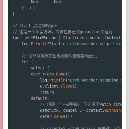
		hub
:
      hub
,
}
,
nil
}
// Start 启动监听循环
// 这是一个阻塞方法，应该在自己的goroutine中运行
func
(
w 
*
EtcdWatcher
)
Start
(
ctx context
.
Context
)
{
	log
.
Printf
(
"Starting etcd watcher on prefix: %
// 循环以确保在出现问题时能够自动重试
for
{
select
{
case
<-
ctx
.
Done
(
)
:
			log
.
Println
(
"Etcd watcher stopping due
			w
.
client
.
Close
(
)
return
default
:
// 创建一个带超时的上下文用于watch stream
			watchCtx
,
 cancel 
:=
 context
.
WithCancel
defer
cancel
(
)
// clientv3.WithPrefix() 是关键，它