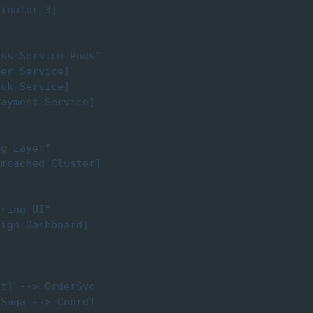
inator 3]

ss Service Pods"

er Service]

ck Service]

ayment Service]

g Layer"

mcached Cluster]

ring UI"

ign Dashboard]

t] --> OrderSvc

Saga --> Coord1
