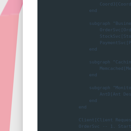
            Coord3[Coord
        end

        subgraph "Busine
            OrderSvc[Ord
            StockSvc[Sto
            PaymentSvc[P
        end

        subgraph "Cachin
            Memcached[Me
        end

        subgraph "Monito
            AntD[Ant Des
        end

    end

    Client[Client Reques
    OrderSvc -- 1. Start