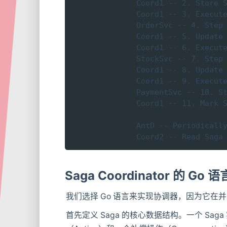
    Coord1 -- 2. Store S
    Coord1 -- 3. Execute
    OrderSvc -- 4. Step 
    Coord1 -- 5. Update 
    Coord1 -- 6. Execute
    StockSvc -- 7. Step 
    Coord1 -- 8. Update 
    Coord1 -- 9. Execute
    PaymentSvc -- 10. St
    Coord1 -- 11. Mark S
    AntD -- Periodically
    Coord2 -- Read Saga
Saga Coordinator 的 Go
我们选择 Go 语言来实现协调器，因为它
首先定义 Saga 的核心数据结构。一个 Sa