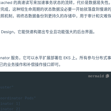
cached 的高速读写来加速事务状态的流转，代价是数据易失性
内完成，这种短生命周期的状态数据没必要一开始就落盘到慢速
快照机制，将终态数据备份到更持久的存储中，用于审计和灾难
 Design，它能快速构建出专业且功能强大的后台界面。
dinator 服务，它可以水平扩展部署在 EKS 上。所有参与分布式
实现自己的业务操作和补偿操作接口即可。
mermaid
uster"

oordinator Pods"

inator 1]

inator 2]
