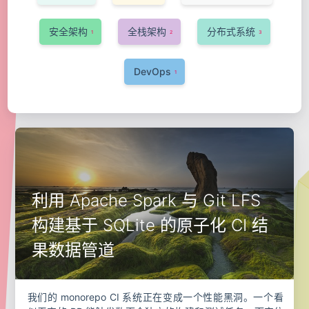
安全架构
全栈架构
分布式系统
1
2
3
DevOps
1
利用 Apache Spark 与 Git LFS
构建基于 SQLite 的原子化 CI 结
果数据管道
我们的 monorepo CI 系统正在变成一个性能黑洞。一个看