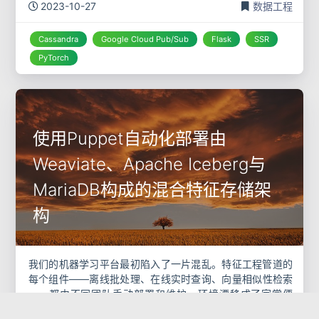
效性太差，无法捕捉用户最新的意图；而一个为在线服务设
2023-10-27
数据工程
计的、能够支
Cassandra
Google Cloud Pub/Sub
Flask
SSR
PyTorch
使用Puppet自动化部署由
Weaviate、Apache Iceberg与
MariaDB构成的混合特征存储架
构
我们的机器学习平台最初陷入了一片混乱。特征工程管道的
每个组件——离线批处理、在线实时查询、向量相似性检索
——都由不同团队手动部署和维护。环境漂移成了家常便
饭，开发环境的一个“小”配置更新，在生产环境就可能引发
2023-10-27
数据工程