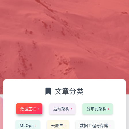
文章分类
数据工程
后端架构
分布式架构
8
7
3
MLOps
云原生
数据工程与存储
3
1
1