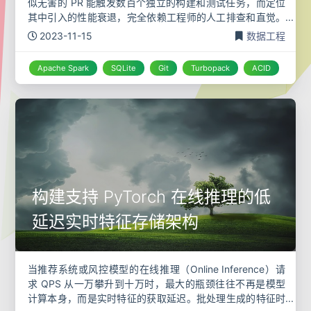
似无害的 PR 能触发数百个独立的构建和测试任务，而定位
其中引入的性能衰退，完全依赖工程师的人工排查和直觉。
日志散落在各处，缺乏结构，更不用说进行趋势分析了。我
2023-11-15
数据工程
们需要一个系统，
Apache Spark
SQLite
Git
Turbopack
ACID
构建支持 PyTorch 在线推理的低
延迟实时特征存储架构
当推荐系统或风控模型的在线推理（Online Inference）请
求 QPS 从一万攀升到十万时，最大的瓶颈往往不再是模型
计算本身，而是实时特征的获取延迟。批处理生成的特征时