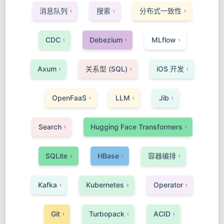
消息队列
搜索
分布式一致性
1
1
1
CDC
Debezium
MLflow
1
1
1
Axum
关系型 (SQL)
iOS 开发
1
1
1
OpenFaaS
LLM
Jib
1
1
1
Search
Hugging Face Transformers
1
1
SQLite
HBase
容器编排
3
1
1
Kafka
Kubernetes
Operator
1
2
1
Git
Turbopack
ACID
1
1
1