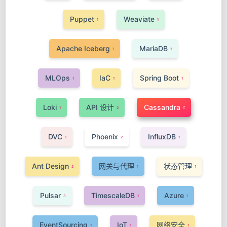
Puppet
Weaviate
1
1
Apache Iceberg
MariaDB
1
1
MLOps
IaC
Spring Boot
1
1
1
Loki
API 设计
Cassandra
2
1
2
DVC
Phoenix
InfluxDB
1
2
1
Ant Design
网关与代理
状态管理
2
1
1
Pulsar
TimescaleDB
Azure
3
1
1
EventSourcing
IoT
网络安全
1
1
1