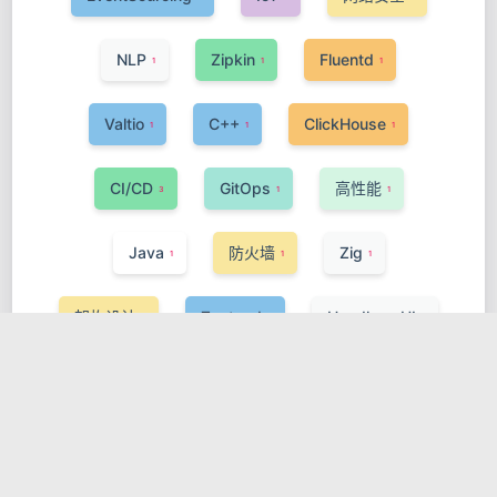
NLP
Zipkin
Fluentd
1
1
1
Valtio
C++
ClickHouse
1
1
1
CI/CD
GitOps
高性能
3
1
1
Java
防火墙
Zig
1
1
1
架构设计
Zustand
Headless UI
1
2
1
Pandas
WebSocket
WebRTC
1
3
1
AI
数据科学
大数据
Pinia
1
1
1
1