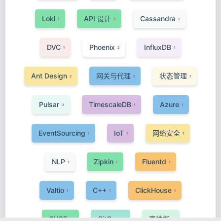
Loki
API 设计
Cassandra
1
2
2
DVC
Phoenix
InfluxDB
1
2
1
Ant Design
网关与代理
状态管理
2
1
1
Pulsar
TimescaleDB
Azure
3
1
1
EventSourcing
IoT
网络安全
1
1
1
NLP
Zipkin
Fluentd
1
1
1
Valtio
C++
ClickHouse
1
1
1
CI/CD
GitOps
高性能
3
1
1