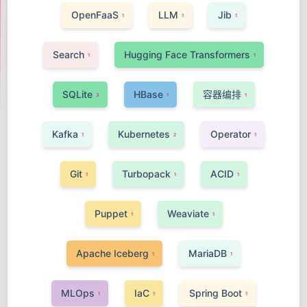
OpenFaaS
LLM
Jib
1
1
1
Search
Hugging Face Transformers
1
1
SQLite
HBase
容器编排
3
1
1
Kafka
Kubernetes
Operator
1
2
1
Git
Turbopack
ACID
1
1
1
Puppet
Weaviate
1
1
Apache Iceberg
MariaDB
1
1
MLOps
IaC
Spring Boot
1
1
1