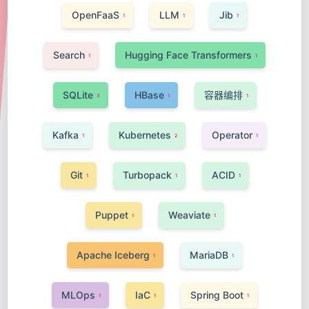
OpenFaaS
LLM
Jib
1
1
1
Search
Hugging Face Transformers
1
1
SQLite
HBase
容器编排
3
1
1
Kafka
Kubernetes
Operator
1
2
1
Git
Turbopack
ACID
1
1
1
Puppet
Weaviate
1
1
Apache Iceberg
MariaDB
1
1
MLOps
IaC
Spring Boot
1
1
1