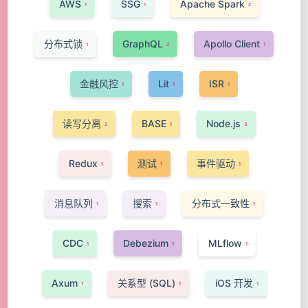
AWS
SSG
Apache Spark
1
1
2
分布式锁
GraphQL
Apollo Client
1
2
1
金融风控
Lit
ISR
1
1
1
读写分离
BASE
Node.js
2
1
3
Redux
测试
事件驱动
1
1
1
消息队列
搜索
分布式一致性
1
1
1
CDC
Debezium
MLflow
1
1
1
Axum
关系型 (SQL)
iOS 开发
1
1
1