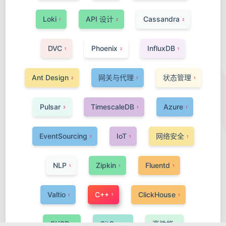
Loki
API 设计
Cassandra
1
2
2
DVC
Phoenix
InfluxDB
1
2
1
Ant Design
网关与代理
状态管理
2
1
1
Pulsar
TimescaleDB
Azure
3
1
1
EventSourcing
IoT
网络安全
1
1
1
NLP
Zipkin
Fluentd
1
1
1
Valtio
C++
ClickHouse
1
1
1
CI/CD
GitOps
高性能
3
1
1